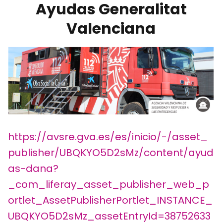
Ayudas Generalitat
Valenciana
https://avsre.gva.es/es/inicio/-/asset_
publisher/UBQKYO5D2sMz/content/ayud
as-dana?
_com_liferay_asset_publisher_web_p
ortlet_AssetPublisherPortlet_INSTANCE_
UBQKYO5D2sMz_assetEntryId=38752633