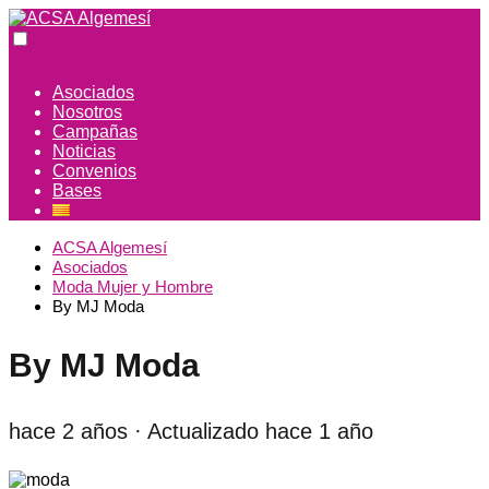
Asociados
Nosotros
Campañas
Noticias
Convenios
Bases
ACSA Algemesí
Asociados
Moda Mujer y Hombre
By MJ Moda
By MJ Moda
hace 2 años
· Actualizado hace 1 año