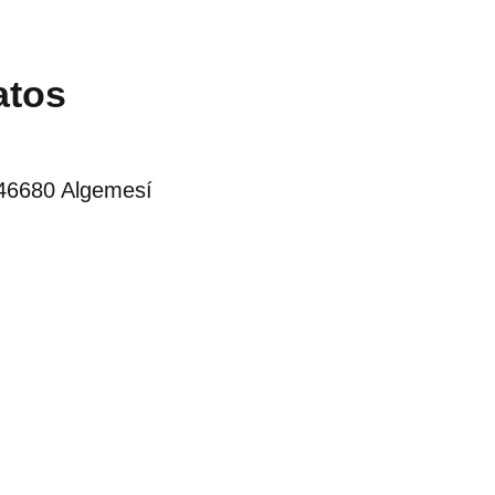
atos
 46680 Algemesí