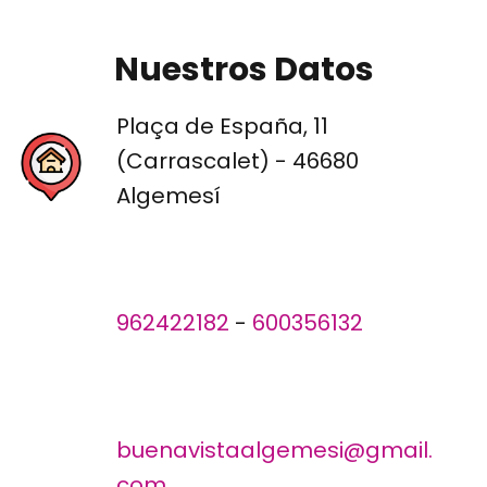
Nuestros Datos
Plaça de España, 11
(Carrascalet) - 46680
Algemesí
962422182
-
600356132
buenavistaalgemesi@gmail.
com