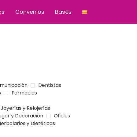
as
Convenios
Bases
municación
Dentistas
s
Farmacias
Joyerías y Relojerías
ogar y Decoración
Oficios
Herbolarios y Dietéticas