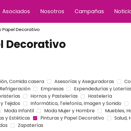
Asociados
Nosotros
Campañas
Notici
y Papel Decorativo
l Decorativo
ión, Comida casera
Asesorías y Aseguradoras
Co
Refrigeración
Empresas
Expendedurías y Lotería
oristerías
Hornos y Pastelerías
Hostelería
 y Tejidos
Informática, Telefonía, Imagen y Sonido
Moda Infantil
Moda Mujer y Hombre
Muebles, H
as y Estéticas
Pinturas y Papel Decorativo
Salud, 
ados
Zapaterías