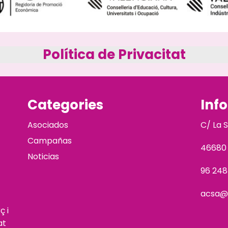
Política de Privacitat
Categories
Inf
Asociados
C/ La 
Campañas
46680
Noticias
96 248
acsa@
ç i
at