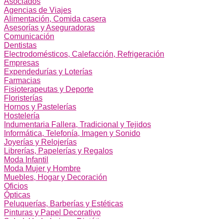
Asociados
Agencias de Viajes
Alimentación, Comida casera
Asesorías y Aseguradoras
Comunicación
Dentistas
Electrodomésticos, Calefacción, Refrigeración
Empresas
Expendedurías y Loterías
Farmacias
Fisioterapeutas y Deporte
Floristerías
Hornos y Pastelerías
Hostelería
Indumentaria Fallera, Tradicional y Tejidos
Informática, Telefonía, Imagen y Sonido
Joyerías y Relojerías
Librerías, Papelerías y Regalos
Moda Infantil
Moda Mujer y Hombre
Muebles, Hogar y Decoración
Oficios
Ópticas
Peluquerías, Barberías y Estéticas
Pinturas y Papel Decorativo