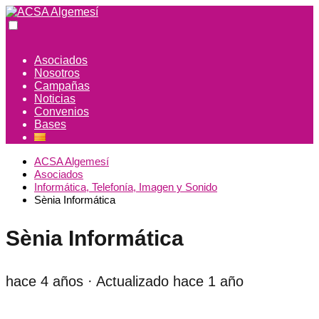
Asociados
Nosotros
Campañas
Noticias
Convenios
Bases
ACSA Algemesí
Asociados
Informática, Telefonía, Imagen y Sonido
Sènia Informática
Sènia Informática
hace 4 años
· Actualizado hace 1 año