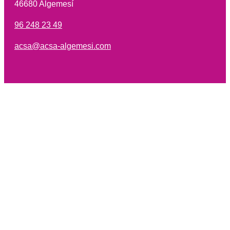
46680 Algemesí
96 248 23 49
acsa@acsa-algemesi.com