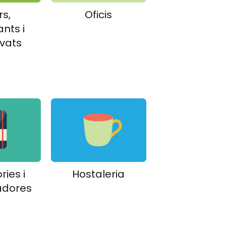
rs,
Oficis
nts i
avats
ries i
Hostaleria
adores