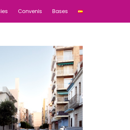
cies
Convenis
Bases