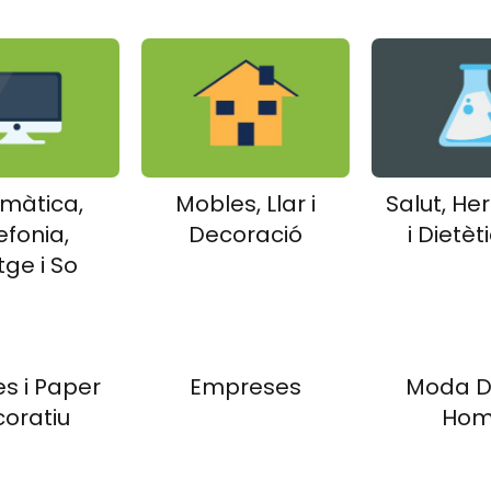
rmàtica,
Mobles, Llar i
Salut, He
efonia,
Decoració
i Dietèt
ge i So
es i Paper
Empreses
Moda D
oratiu
Ho