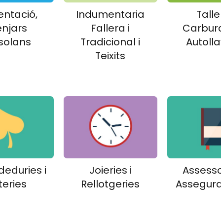
entació,
Indumentaria
Talle
njars
Fallera i
Carbura
solans
Tradicional i
Autoll
Teixits
eduries i
Joieries i
Assesso
teries
Rellotgeries
Assegur