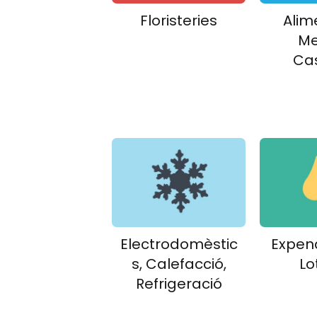
Floristeries
Alim
Me
Ca
Electrodomèstic
Expend
s, Calefacció,
Lo
Refrigeració