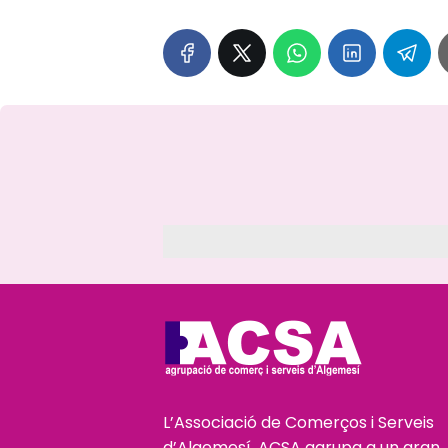
L’Associació de Comerços i Serveis
d’Algemesí, ACSA agrupa a un gran