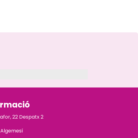
ormació
Safor, 22 Despatx 2
 Algemesí