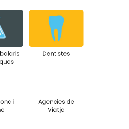
rbolaris
Dentistes
iques
ona i
Agencies de
me
Viatje