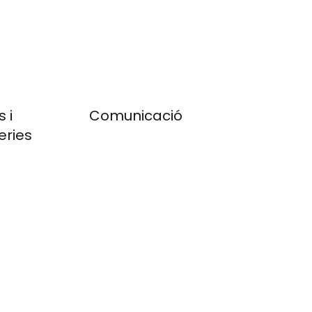
 i
Comunicació
eries