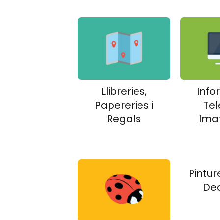
Llibreries,
Info
Papereries i
Tel
Regals
Imat
Pintur
Dec