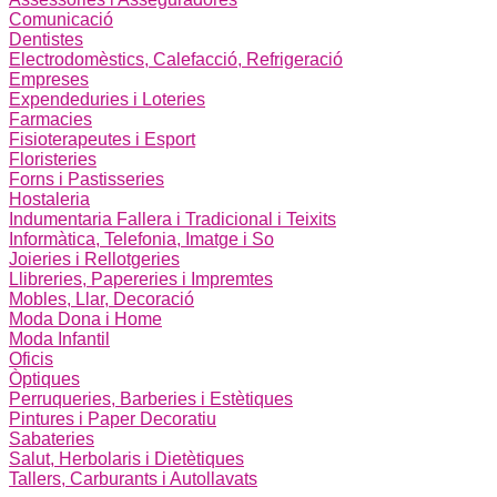
Comunicació
Dentistes
Electrodomèstics, Calefacció, Refrigeració
Empreses
Expendeduries i Loteries
Farmacies
Fisioterapeutes i Esport
Floristeries
Forns i Pastisseries
Hostaleria
Indumentaria Fallera i Tradicional i Teixits
Informàtica, Telefonia, Imatge i So
Joieries i Rellotgeries
Llibreries, Papereries i Impremtes
Mobles, Llar, Decoració
Moda Dona i Home
Moda Infantil
Oficis
Òptiques
Perruqueries, Barberies i Estètiques
Pintures i Paper Decoratiu
Sabateries
Salut, Herbolaris i Dietètiques
Tallers, Carburants i Autollavats