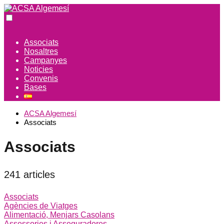
Associats
Nosaltres
Campanyes
Noticies
Convenis
Bases
ACSA Algemesí
Associats
Associats
241 articles
Associats
Agències de Viatges
Alimentació, Menjars Casolans
Assessories i Asseguradores