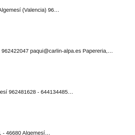
Algemesí (Valencia) 96…
sí 962422047 paqui@carlin-alpa.es Papereria,…
emesí 962481628 - 644134485…
11 - 46680 Algemesí…