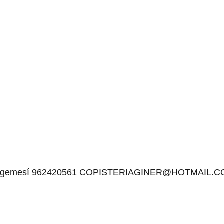
6680 Algemesí 962420561 COPISTERIAGINER@HOTMAIL