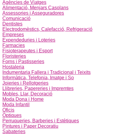
Agències de Viatges
Alimentació, Menjars Casolans
Assessories i Asseguradores
Comunicació
Dentistes
Electrodomèstics, Calefacció, Refrigeració
Empreses
Expendeduries i Loteries
Farmacies
Fisioterapeutes i Esport
Floristeries
Forns i Pastisseries
Hostaleria
Indumentaria Fallera i Tradicional i Teixits
Informàtica, Telefonia, Imatge i So
Joieries i Rellotgeries
Llibreries, Papereries i Impremtes
Mobles, Llar, Decoració
Moda Dona i Home
Moda Infantil
Oficis
Òptiques
Perruqueries, Barberies i Estètiques
Pintures i Paper Decoratiu
Sabateries