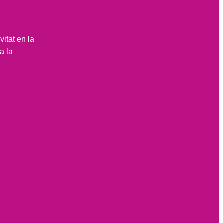
itat en la
a la