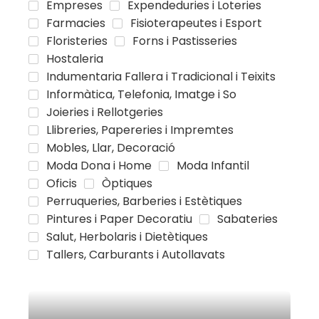
Empreses
Expendeduries i Loteries
Farmacies
Fisioterapeutes i Esport
Floristeries
Forns i Pastisseries
Hostaleria
Indumentaria Fallera i Tradicional i Teixits
Informàtica, Telefonia, Imatge i So
Joieries i Rellotgeries
Llibreries, Papereries i Impremtes
Mobles, Llar, Decoració
Moda Dona i Home
Moda Infantil
Oficis
Òptiques
Perruqueries, Barberies i Estètiques
Pintures i Paper Decoratiu
Sabateries
Salut, Herbolaris i Dietètiques
Tallers, Carburants i Autollavats