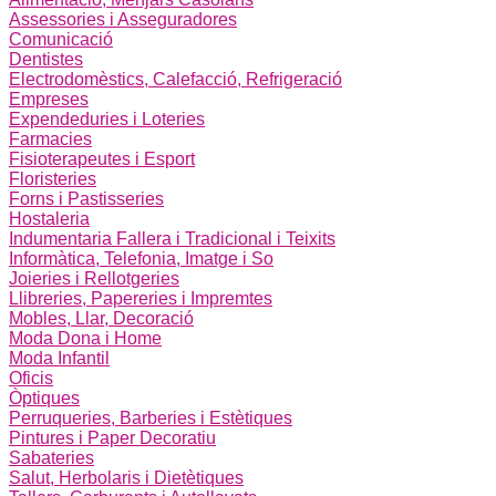
Assessories i Asseguradores
Comunicació
Dentistes
Electrodomèstics, Calefacció, Refrigeració
Empreses
Expendeduries i Loteries
Farmacies
Fisioterapeutes i Esport
Floristeries
Forns i Pastisseries
Hostaleria
Indumentaria Fallera i Tradicional i Teixits
Informàtica, Telefonia, Imatge i So
Joieries i Rellotgeries
Llibreries, Papereries i Impremtes
Mobles, Llar, Decoració
Moda Dona i Home
Moda Infantil
Oficis
Òptiques
Perruqueries, Barberies i Estètiques
Pintures i Paper Decoratiu
Sabateries
Salut, Herbolaris i Dietètiques