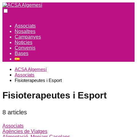
Associats
Nosaltres
Campanyes
Noticies
Convenis
Bases
ACSA Algemesí
Associats
Fisioterapeutes i Esport
Fisioterapeutes i Esport
8 articles
Associats
Agències de Viatges
Alimentació, Menjars Casolans