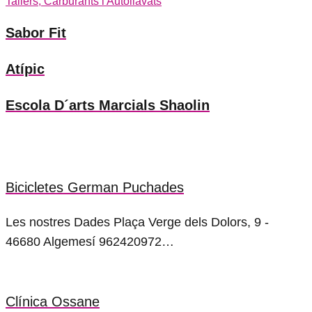
Tallers, Carburants i Autollavats
Sabor Fit
Atípic
Escola D´arts Marcials Shaolin
Bicicletes German Puchades
Les nostres Dades Plaça Verge dels Dolors, 9 -
46680 Algemesí 962420972…
Clínica Ossane