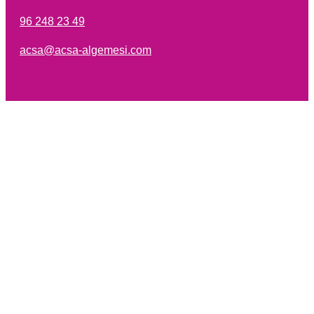
96 248 23 49
acsa@acsa-algemesi.com