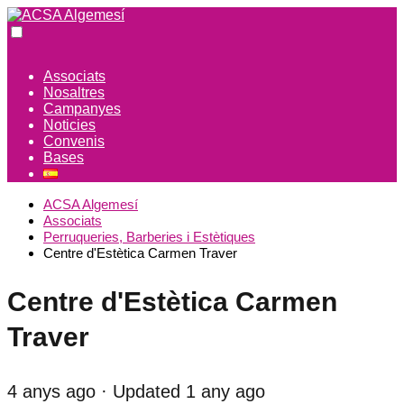
Associats
Nosaltres
Campanyes
Noticies
Convenis
Bases
ACSA Algemesí
Associats
Perruqueries, Barberies i Estètiques
Centre d'Estètica Carmen Traver
Centre d'Estètica Carmen
Traver
4 anys ago
· Updated 1 any ago