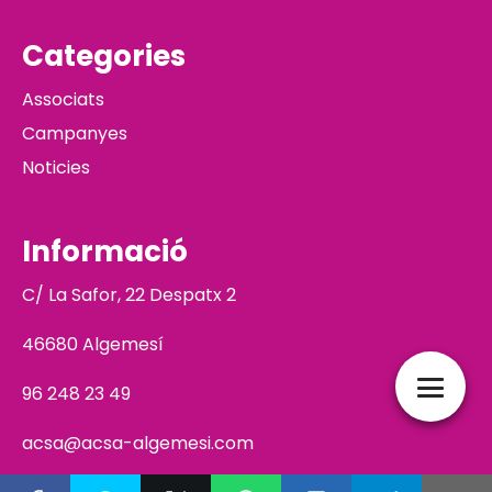
Categories
Associats
Campanyes
Noticies
Informació
C/ La Safor, 22 Despatx 2
46680 Algemesí
96 248 23 49
acsa@acsa-algemesi.com