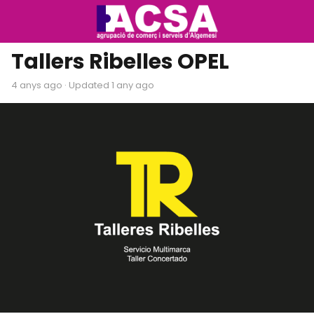
Tallers Ribelles OPEL
4 anys ago
· Updated 1 any ago