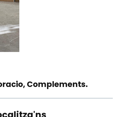
oracio, Complements.
ocalitza'ns