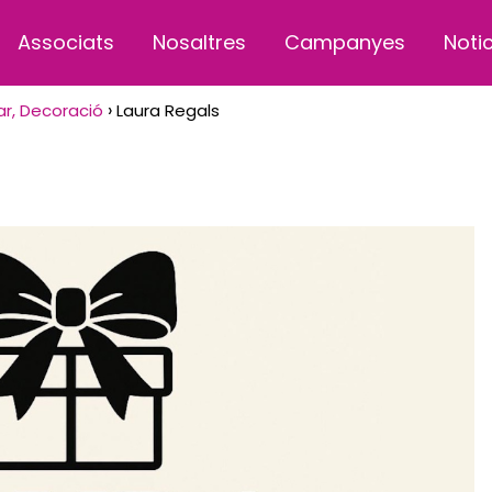
Associats
Nosaltres
Campanyes
Noti
ar, Decoració
Laura Regals