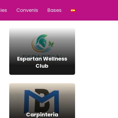
cies
Convenis
Bases
Espartan Wellness
Club
Carpinteria