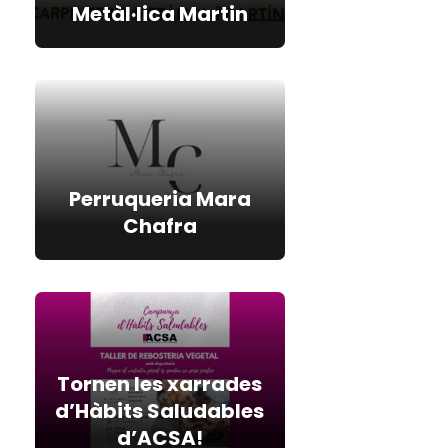
Metàl·lica Martin
Perruqueria Mara
Chafra
Tornen les xarrades
d’Hàbits Saludables
d’ACSA!