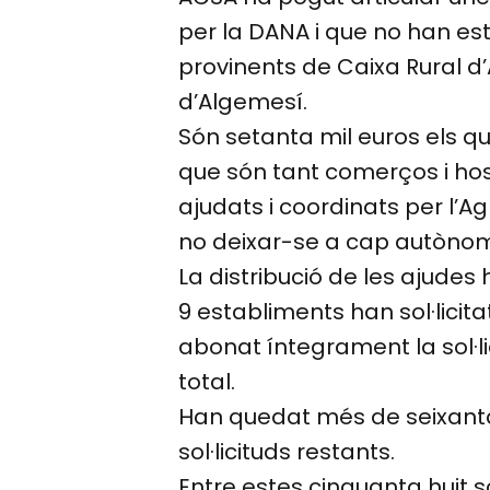
per la DANA i que no han es
provinents de Caixa Rural d
d’Algemesí.
Són setanta mil euros els qu
que són tant comerços i host
ajudats i coordinats per l’A
no deixar-se a cap autònom
La distribució de les ajudes
9 establiments han sol·licita
abonat íntegrament la sol·li
total.
Han quedat més de seixanta c
sol·licituds restants.
Entre estes cinquanta huit so