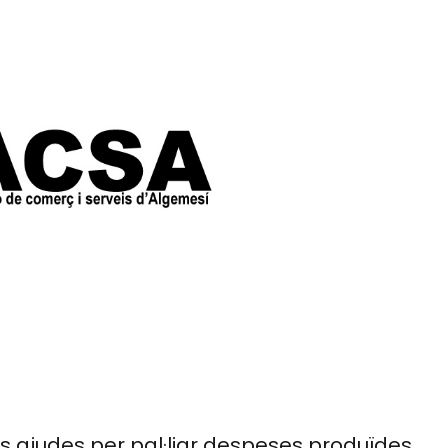
s ajudes per pal·liar despeses produïdes