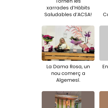
Tornen les
xarrades d’Hàbits
Saludables d’ACSA!
C
La Dama Rosa, un
En
nou comerç a
Algemesí.