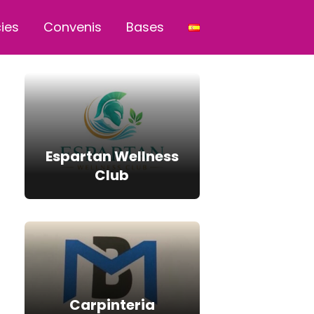
cies
Convenis
Bases
Espartan Wellness
Club
Carpinteria