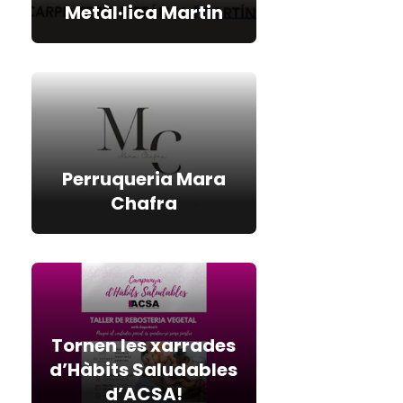
Metàl·lica Martin
Perruqueria Mara
Chafra
Tornen les xarrades
d’Hàbits Saludables
d’ACSA!