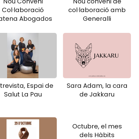
Nou Conveni
Nou conveni de
Col·laboració
col·laboració amb
atena Abogados
Generalli
trevista, Espai de
Sara Adam, la cara
Salut La Pau
de Jakkaru
Octubre, el mes
dels Hàbits