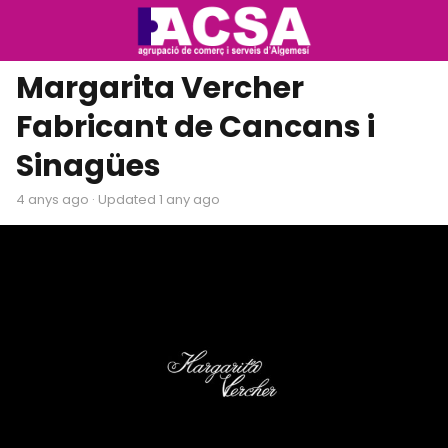
Margarita Vercher
Fabricant de Cancans i
Sinagües
4 anys ago
· Updated 1 any ago