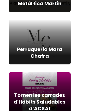
Metàl·lica Martin
Perruqueria Mara
Chafra
Tornen les xarrades
d’Hàbits Saludables
d’ACSA!