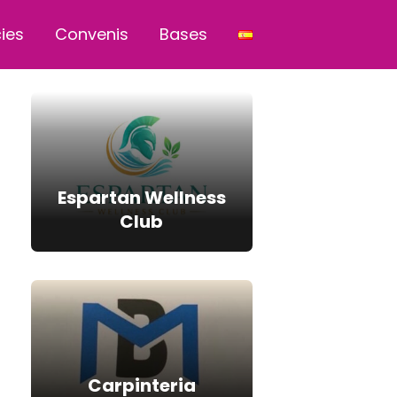
cies
Convenis
Bases
Espartan Wellness
Club
Carpinteria